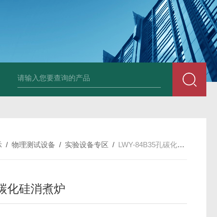
LP-4混凝土电杆检测仪
LW-4电杆荷载挠度自动测量仪（无线
示
/
物理测试设备
/
实验设备专区
/
LWY-84B35孔碳化硅消煮炉
孔碳化硅消煮炉