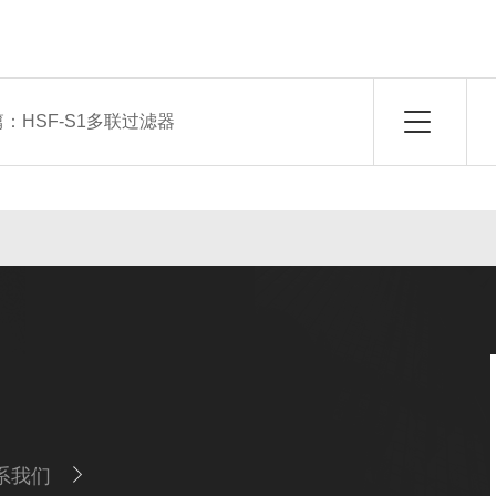
篇：
HSF-S1多联过滤器
系我们