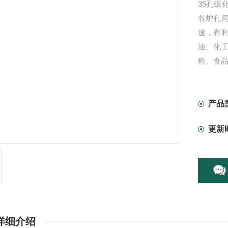
35孔
各炉孔
速，有
油、化
料、食
产品
更新
详细介绍