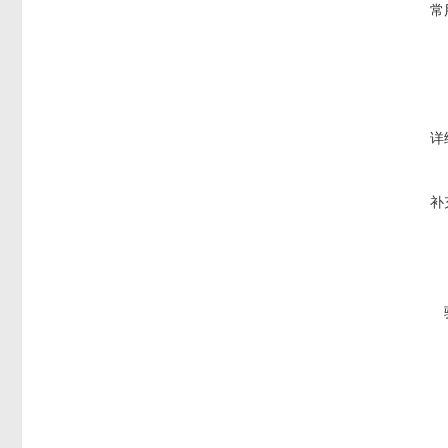
常
详
补