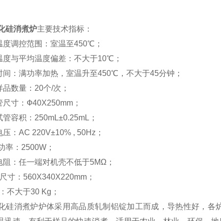
碳化硅消煮炉
主要技术指标：
孔温度调控范围：室温至450℃；
孔温度与平均温度偏差：不大于10℃；
温时间：满功率加热，室温升至450℃，不大于45分钟；
样品数量：20个/次；
管尺寸：Ф40Х250mm；
试管容积：250mL±0.25mL；
压：AC 220V±10% , 50Hz；
i大功率：2500W；
缘电阻：任一端对机壳不低于5MΩ；
形尺寸：560Х340Х220mm；
量：不大于30 Kg；
碳化硅消煮炉炉体采用高品质轧制铝锭加工而成，导热性好，各