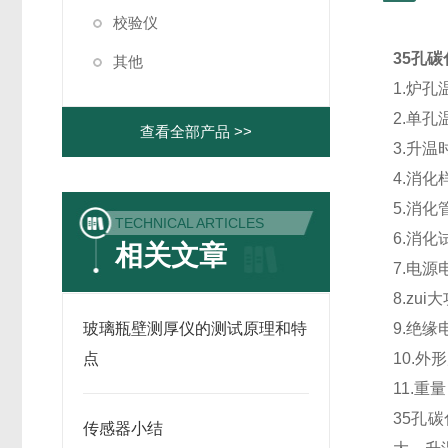
校验仪
35孔
其他
1.炉
2.单
查看全部产品 >>
3.升
4.消化
5.消化
TECHNICAL ARTICLES
6.消化
相关文章
7.电源电
8.zu
玻璃瓶壁测厚仪的测试原理和特
9.绝
点
10.外
11.重
35孔
传感器小结