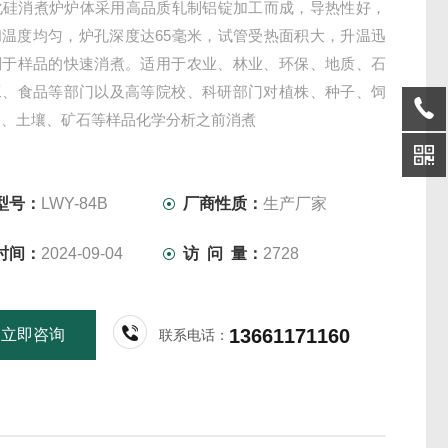
碳化硅消煮炉炉体采用高品质轧制铝锭加工而成，导热性好，
间温度均匀，炉孔深度达65毫米，试管受热面积大，升温迅
利于样品的快速消煮。适用于农业、林业、环保、地质、石
工、食品等部门以及高等院校、科研部门对植株、种子、饲
品、土壤、矿石等样品化学分析之前消煮
型号：
LWY-84B
厂商性质：
生产厂家
时间：
2024-09-04
访 问 量：
2728
13661171160
立即咨询
联系电话：