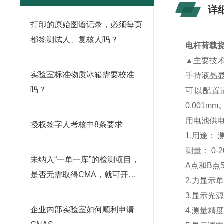
详
打印的原始图谱记录，必须每页
都签测试人、复核人吗？
电杆荷载
▲主要技
实验室标准物质冰箱需要校准
手持液晶
吗？
可以配置
0.001
用电池供
授权签字人考核中8条要求
1.用途： 
测量： 0-
未纳入“一单一库”的检测项目，
A点和B点5
是否无需取得CMA，就可开展
2.力显示单
检测？
3.显示光
企业内部实验室如何顺利申请
4.测量精