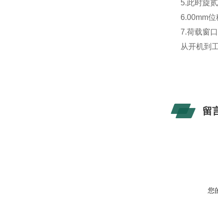
5.此时旋
6.00mm
7.荷载窗口
从开机到工
留
您