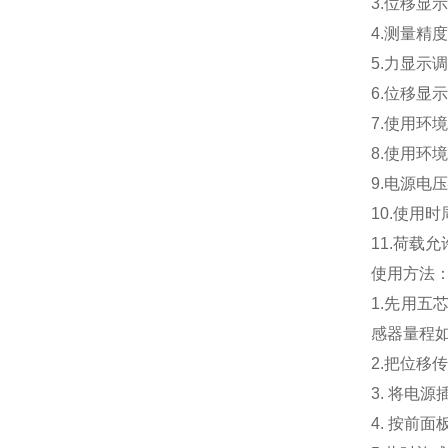
3.位移显
4.测量精
5.力显示
6.位移显
7.使用环境
8.使用环
9.电源电压范
10.使用
11.荷载
使用方法
1.先用
感器量程如1
2.把位
3. 将电
4. 按前