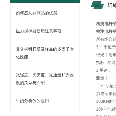
详
如何鉴别豆制品的优劣
检测电杆
磁力搅拌器使用注意事项
检测电杆
所有场合
3.一个显
复合材料杆塔及样品的多因子老
强光下清
化性能
指标 功能
1.用途：
光强度、光亮度、光通量和光照
测量： 绕
度的关系与介绍
（zui小
力显示单
牛奶分析仪的应用
100KN时.
10KN时.读