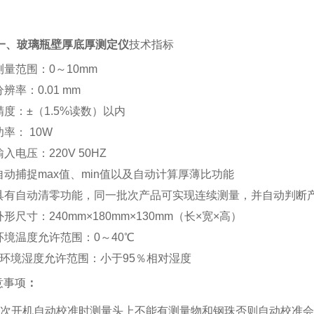
一、
玻璃瓶壁厚底厚测定仪
技术指标
测量范围：
0
～10
mm
分辨率：0.
0
1 mm
精度
：
±（1.5%读数）以内
功率：
10W
输入电压：
220V
50HZ
自动捕捉max值、min值以及自动计算厚薄比功能
具有自动清零功能，同一批次产品可实现连续测量，并自动判断
外形尺寸：
240mm
×
180mm
×
130mm
（长×宽×高）
环境温度允许范围：
0
～
40℃
环境湿度允许范围：小于
95
％相对湿度
意事项
：
每次开机自动校准时测量头上不能有测量物和钢珠否则自动校准