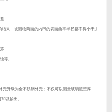
误差；
正确的结果，被测物两面的内凹的表面曲率半径都不得小于上
跌落！
锈蚀等。
料外壳升级为全不锈钢外壳；不仅可以测量玻璃瓶壁厚，
打印及输出。