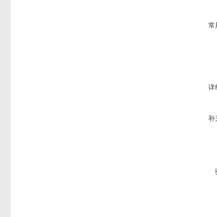
常
详
补