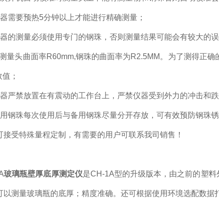
仪器需要预热5分钟以上才能进行精确测量；
仪器的测量必须使用专门的钢珠，否则测量结果可能会有较大的
、测量头曲面率R60mm,钢珠的曲面率为R2.5MM。为了测得
数值；
仪器严禁放置在有震动的工作台上
，严禁仪器受到外力的冲击和
常用钢珠每次使用后与备用钢珠尽量分开存放，可有效预防钢珠
可接受特殊量程定制，有需要的用户可联系我司销售！
A
玻璃瓶壁厚底厚测定仪
是CH-1A型的升级版本，由之前的塑
可以测量玻璃瓶的底厚；精度准确。还可根据使用环境选配数据