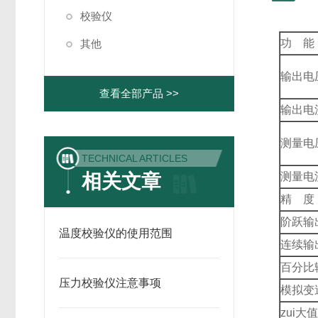
校验仪
功 能
其他
输出电
查看全部产品 >>
输出电
测量电
TECHNICAL ARTICLES
相关文章
测量电
精 度
阶跃输
温度校验仪的使用范围
连续输
百分比
压力校验仪注意事项
模拟变
zui大