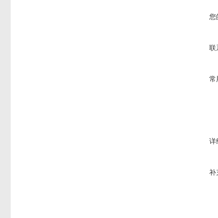
您
联
常
详
补