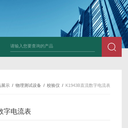
LP-4混凝土电杆检测仪
LW-4电杆荷载挠度自动测量仪（无线
品展示
/
物理测试设备
/
校验仪
/
K1943B直流数字电流表
数字电流表