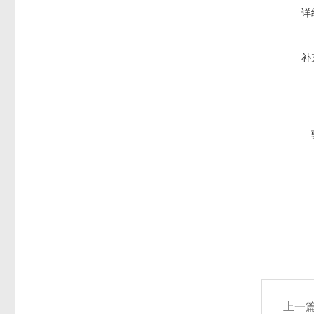
详
补
上一