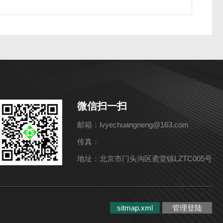
微信扫一扫
邮箱：lvyechuangneng@163.com
传真：
地址：北京市门头沟区斋堂镇LZTC005号
sitmap.xml
管理登陆