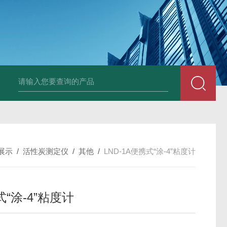
LP-4混凝土电杆检测仪
LW-4电杆荷载挠度自动测量仪（无线
展示
/
活性炭测定仪
/
其他
/
LND-1A便携式“涂-4”粘度计
“涂-4”粘度计