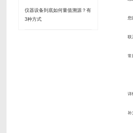
仪器设备到底如何量值溯源？有
您
3种方式
联
常
详
补