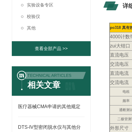
实验设备专区
详
校验仪
其他
po318 
4000计
zui大钳口
查看全部产品 >>
直流电压
交流电压
直流电流
TECHNICAL ARTICLES
交流电流
相关文章
电租
频率
医疗器械CMA申请的其他规定
通断测
二极管测
DTS-IV型密闭脱水仪与其他分
外形尺寸