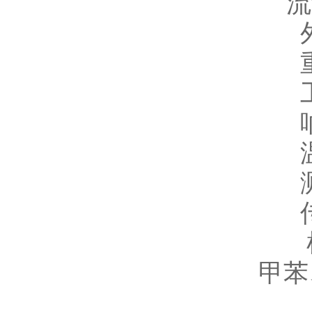
流量
外观
重量
工作
响应
温湿度
测量范
传 
检测
甲苯
0.