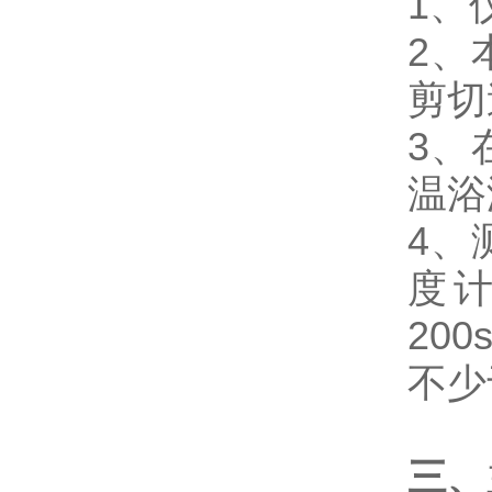
1、
2、
剪切
3、
温浴
4、
度
20
不少
三、