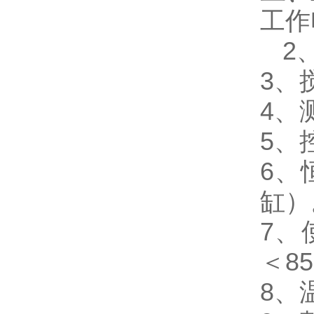
工作
2
3、
4、
5
6、
缸）
7、
＜8
8