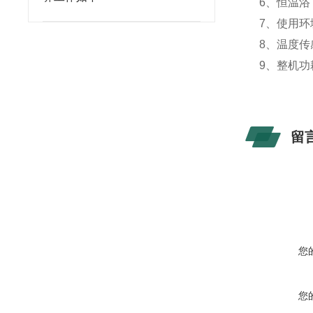
6、恒温
7、
使用环
8、温度
9、整机
留
您
您