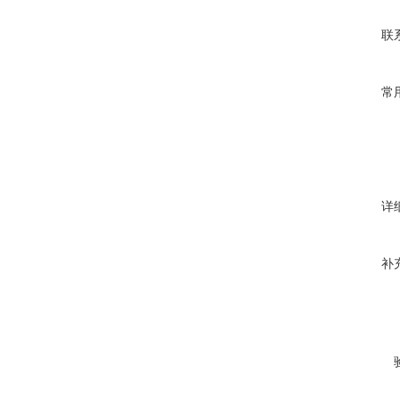
联
常
详
补