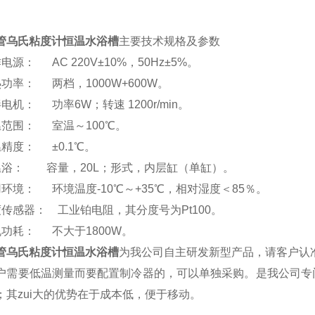
管乌氏粘度计恒温水浴槽
主要技术规格及参数
电源： AC 220V±10%，50Hz±5%。
功率： 两档，1000W+600W。
电机： 功率6W；转速 1200r/min。
温范围： 室温～100℃。
精度： ±0.1℃。
温浴： 容量，20L；形式，内层缸（单缸）。
用环境： 环境温度-10℃～+35℃，相对湿度＜85％。
度传感器： 工业铂电阻，其分度号为Pt100。
机功耗： 不大于1800W。
管乌氏粘度计恒温水浴槽
为我公司自主研发新型产品，请客户认
户需要低温测量而要配置制冷器的，可以单独采购。
是我公司专
；其zui大的优势在于成本低，便于移动。