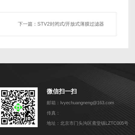
下一篇：
STV2封闭式/开放式薄膜过滤器
微信扫一扫
邮箱：lvyechuangneng@163.com
传真：
地址：北京市门头沟区斋堂镇LZTC005号