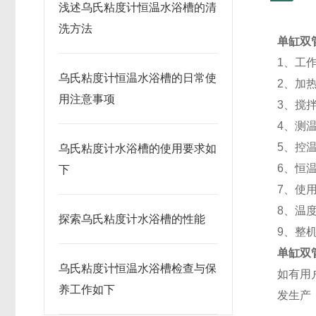
浅述乌氏粘度计恒温水浴槽的清
洗方法
单缸双
1、工作
乌氏粘度计恒温水浴槽的日常使
2、加热
用注意事项
3、搅拌
4、测
5、控温
乌氏粘度计水浴槽的使用要求如
6、恒
下
7、使
8、温
探索乌氏粘度计水浴槽的性能
9、整
单缸双
乌氏粘度计恒温水浴槽检查与保
如有用
养工作如下
发生产