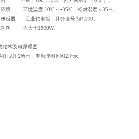
温浴： 容量，20L；形式，内外两层缸（双缸）。
环境： 环境温度-10℃
～+
35℃，相对湿度＜85％。
度传感器：
工业铂电阻，其分度号为Pt100。
整机功耗：
不大于1800W。
要结构及电原理图
构图见图1所示，电原理图见图2所示。