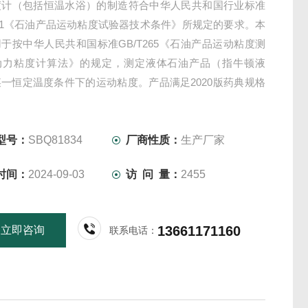
度计（包括恒温水浴）的制造符合中华人民共和国行业标准
5651《石油产品运动粘度试验器技术条件》所规定的要求。本
于按中华人民共和国标准GB/T265《石油产品运动粘度测
动力粘度计算法》的规定，测定液体石油产品（指牛顿液
一恒定温度条件下的运动粘度。产品满足2020版药典规格
度的测试要求。
型号：
SBQ81834
厂商性质：
生产厂家
时间：
2024-09-03
访 问 量：
2455
13661171160
立即咨询
联系电话：