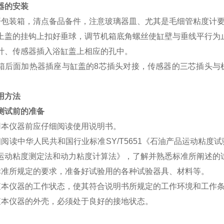
器的安装
开包装箱，清点备品备件，注意玻璃器皿、尤其是毛细管粘度计
上盖的挂钩上扣好垂球，调节机箱底角螺丝使缸壁与垂线平行为
计、传感器插入浴缸盖上相应的孔中。
箱后面加热器插座与缸盖的8芯插头对接，传感器的三芯插头与
。
用方法
测试前的准备
用本仪器前应仔细阅读使用说明书。
细阅读中华人民共和国行业标准SY/T5651《石油产品运动粘度
运动粘度测定法和动力粘度计算法》，了解并熟悉标准所阐述的
标准所规定的要求，准备好试验用的各种试验器具、材料等。
查本仪器的工作状态，使其符合说明书所规定的工作环境和工作
查本仪器的外壳，必须处于良好的接地状态。