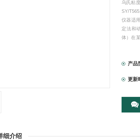
乌氏粘
SY/T
仪器适用
定法和
体）在某
对于粘
产品
更新
详细介绍