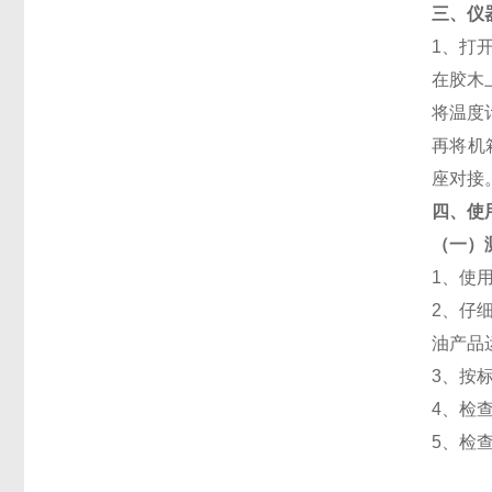
三、仪
1、打
在胶木
将温度
再将机
座对接
四、
使
（一）
1、使
2、仔
油产品
3、按
4、检
5、检