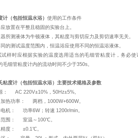
度计（包括恒温水浴）
使用的工作条件
器应放置在平整且稳固的实验台上。
仪器所测液体为牛顿液体，其粘度与剪切应力及剪切速率无关。
不同的测试温度范围内，恒温浴应使用不同的恒温浴液体。
试试样时应根据实验的温度选用适当的毛细管粘度计，务必使试
m的毛细管粘度计内的流动时间不少于350s。
氏粘度计（包括恒温水浴）
主要技术规格及参数
： AC 220V±10%，50Hz±5%。
、加热功率： 两档，1000W+600W。
电机： 功率6W；转速 1200r/min。
温范围： 室温～100
℃
。
控温精度：
±
0.1
℃
。