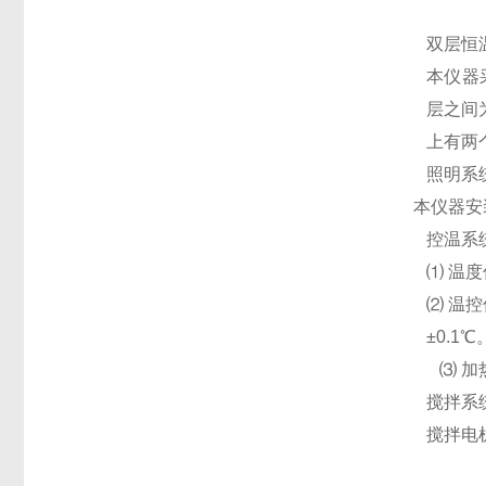
双层恒
本仪器
层之间
上有两
照明系
本仪器安
控温系
⑴ 温
⑵ 温
±0.1℃
⑶ 加
搅拌系
搅拌电