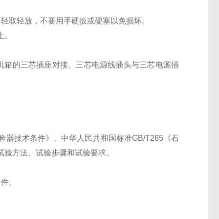
要轻取轻放，不要用手硬扳或硬塞以免损坏。
止。
机箱的三芯插座对接。三芯电源线插头与三芯电源插
试验器技术条件》、中华人民共和
国标
准GB/T265《石
试验方法、试验步骤和试验要求。
条件。