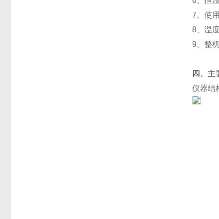
6、恒
7、
使用
8、温
9、
四、
主
仪器结