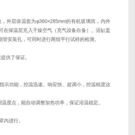
，外层保温套为φ360×285mm的有机玻璃筒，内外
可在保温层充入干燥空气（充气设备自备）。浴缸盖
细管安装孔，可同时进行两组平行试样的检测。
数提供了保证。
指
示功能，控温迅速、响应快、超调小，控温精度达
观测温度点，能自动调整加热功率，保证浴温稳定。
护罩内进行。