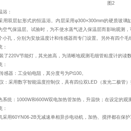
图2
温浴：
采用双层缸形式的恒温浴。内层采用φ300×300mm的硬质玻璃缸
为空气保温层。试验时，为不使水蒸气进入保温层而影响观测，
个小孔，分别为安放温度计和传感器而专门设置。另外有四个毛
统：
装了220V节能灯，其光效高，为清晰地观测毛细管粘度计的读
统：
度传感器：工业铂电阻，其分度号为Pt100。
控仪：采用数字智能温度控制仪，具有四位双LED（发光二极管）
。
热系统：1000W和600W双电加热管加热，升温快；在设定的
统：
机采用60YN06-2B无减速单相异步电动机，加热、搅拌都在保