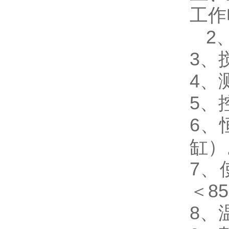
工作
2
3、
4、
5
6、
缸）
7、
＜8
8