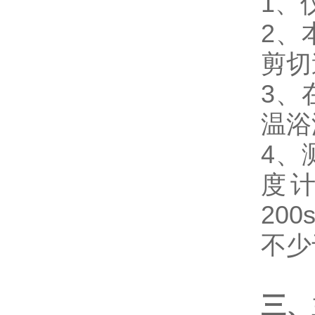
1、
2、
剪切
3、
温浴
4、
度
20
不少
三、