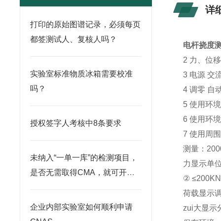
详
打印的原始图谱记录，必须每页
都签测试人、复核人吗？
电杆挠度
2 力、位移
实验室标准物质冰箱需要校准
3 电源 交流
吗？
4 调零 自
5 使用环
6 使用环境
授权签字人考核中8条要求
7 使用周
测量：20
未纳入“一单一库”的检测项目，
力显示单位 
是否无需取得CMA，就可开展
② ≤200K
检测？
荷载显示调
企业内部实验室如何顺利申请
zui大显