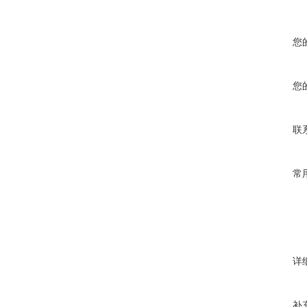
您
您
联
常
详
补