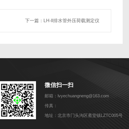
下一篇：
LH-II排水管外压荷载测定仪
微信扫一扫
邮箱：lvyechuangneng@163.com
传真：
地址：北京市门头沟区斋堂镇LZTC005号