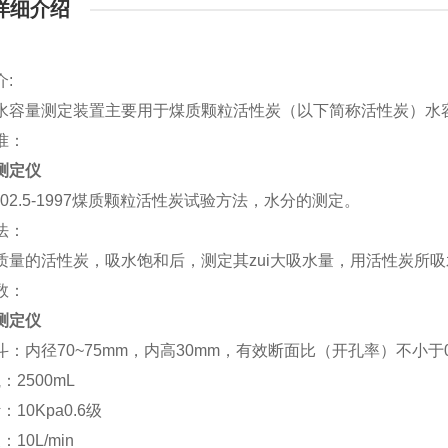
详细介绍
介
:
水容量测定装置主要用于煤质颗粒活性炭（以下简称活性炭）水
准：
测定仪
7702.5-1997煤质颗粒活性炭试验方法，水分的测定。
法：
质量的活性炭，吸水饱和后，测定其zui大吸水量，用活性炭所
数：
测定仪
：内径70~75mm，内高30mm，有效断面比（开孔率）不小于0.
：2500mL
：10Kpa0.6级
：10L/min