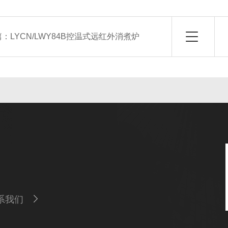
篇：
LYCN/LWY84B控温式远红外消煮炉
系我们