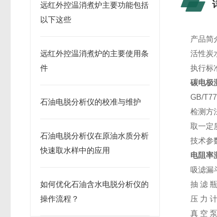
远红外控温消煮炉主要功能包括
以下这些
产品简
远红外控温消煮炉的主要使用条
活性炭
件
执行标
碳电极
GB/T
石油电脱分析仪的校准与维护
检测方
取一定
石油电脱分析仪在原油水质分析
技术参
快速取水样中的应用
电阻率
吸滤漏斗
如何优化石油含水电脱分析仪的
抽 滤 瓶
操作流程？
压 力 计
真 空 泵