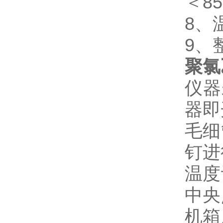
＜8
8
9
聚氯
仪器
器即
毛细
钉进
温度
中央
机箱