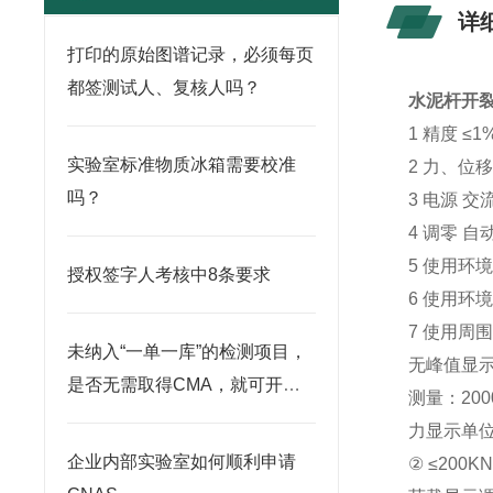
详
打印的原始图谱记录，必须每页
都签测试人、复核人吗？
水泥杆开
1 精度 ≤1
实验室标准物质冰箱需要校准
2 力、位移
吗？
3 电源 交流
4 调零 自
5 使用环
授权签字人考核中8条要求
6 使用环境
7 使用周
未纳入“一单一库”的检测项目，
无峰值显
是否无需取得CMA，就可开展
测量：200
检测？
力显示单位 
企业内部实验室如何顺利申请
② ≤200K