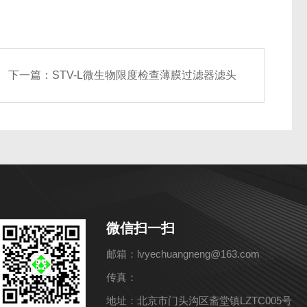
下一篇：
STV-L微生物限度检查薄膜过滤器滤头
微信扫一扫
邮箱：lvyechuangneng@163.com
传真：
地址：北京市门头沟区斋堂镇LZTC005号