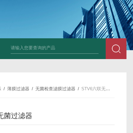
LP-4混凝土电杆检测仪
LW-4电杆荷载挠度自动测量仪（无线
示
/
薄膜过滤器
/
无菌检查滤膜过滤器
/
STV6六联无菌过滤器
无菌过滤器