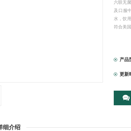
六联无
及口服
水，饮用
符合美
产品
更新
详细介绍