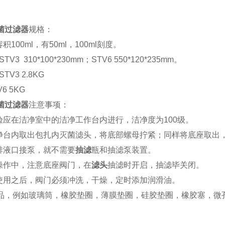
菌过滤器
规格：
容积100ml，有50ml，100ml刻度。
STV3 310*100*230mm；STV6 550*120*235mm。
STV3 2.8KG
 5KG
菌过滤器
注意事项：
试验应在洁净室中的洁净工作台内进行，洁净度为100级。
洁净台内取出包扎内灭菌滤头，将底部螺母拧紧；同样将底座取出
座排液口接泵，就不需要
抽滤
瓶和抽滤泵装置。
验操作中，注意底座阀门，在
滤头
抽滤时开启，抽滤毕关闭。
器使用之后，阀门必须冲洗，干燥，定时添加润滑油。
品，例如玻璃筒，橡胶垫圈，薄膜垫圈，硅胶垫圈，橡胶塞，微