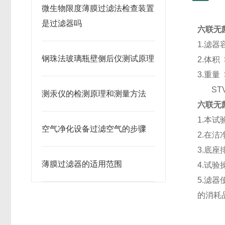
微生物限度薄膜过滤法检查装置
是过滤器吗
六联无
1.滤器
钢珠法玻璃瓶壁侧后仪测试原理
2.体积 
3.重量 
STV6
测汞仪的检测原理和测量方法
六联无
1.本
空气净化设备过滤空气的步骤
2.在
3.底
薄膜过滤器的适用范围
4.试
5.滤
的消耗