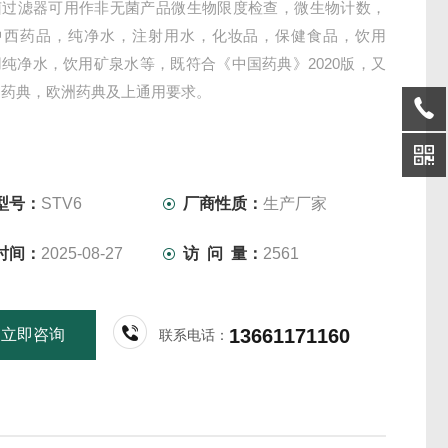
菌过滤器可用作非无菌产品微生物限度检查，微生物计数，
中西药品，纯净水，注射用水，化妆品，保健食品，饮用
纯净水，饮用矿泉水等，既符合《中国药典》2020版，又
国药典，欧洲药典及上通用要求。
型号：
STV6
厂商性质：
生产厂家
时间：
2025-08-27
访 问 量：
2561
13661171160
立即咨询
联系电话：