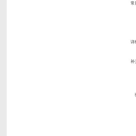
常
详
补