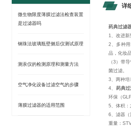
详
微生物限度薄膜过滤法检查装置
是过滤器吗
药典过滤
1、改进新
钢珠法玻璃瓶壁侧后仪测试原理
2、多种
品，化妆
（3）带
测汞仪的检测原理和测量方法
菌过滤。
3、
两种培
空气净化设备过滤空气的步骤
4、
药典过
环保（G
薄膜过滤器的适用范围
5、
体积：六
6、
滤器（
重量：STV3