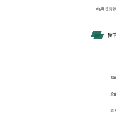
药典过滤器
留
您
您
联