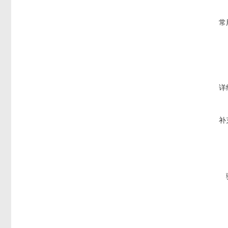
常
详
补