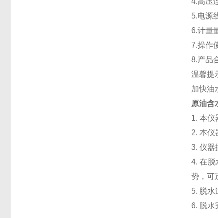
4.高
5.电源
6.计量
7.操
8.产品
温馨提
加快油
原油含
1. 
2. 
3. 
4. 
势，可
5. 
6. 