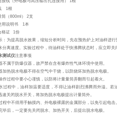
压连接线（外电极与高压输出孔连接用） 1根
线 1根
量筒（800ml） 2支
作使用说明书 1本
合格证 1份
示：为提高脱水效果，缩短分析时间，先在预热炉上对油样进行
水分离速度。实验过程中，待油样处于快沸腾状态时，应立即关
水测试仪
注意事项
本仪器不属于防爆仪器，故严禁在含有爆炸性气体环境中使用。
本仪器加热脱水电极不得在空气中干烧，以防烧坏加热脱水电极。
仪器操作过程中要小心谨慎，以防将计量量筒弄翻而引起着火。
在脱水过程中，油样加温要适度，不得让油样剧烈沸腾而外溢。
迅速关闭脱水开关，将加热脱水电极提出计量筒外。
脱水过程中不得用手触摸内、外电极裸露的金属部分，以免引起电击
脱水完毕后，一定要先关闭脱水、加热开关，后提出脱水电极。