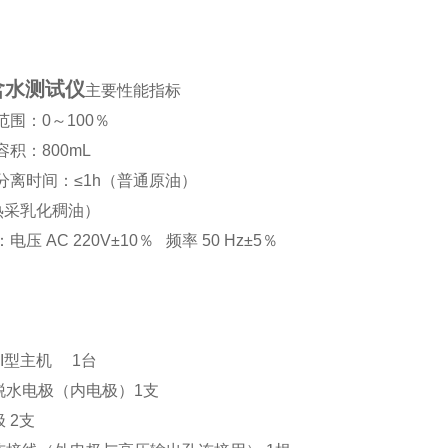
含水测试仪
主要性能指标
析范围：0～100％
筒容积：800mL
水分离时间：≤1h（普通原油）
（热采乳化稠油）
：电压 AC 220V±10％ 频率 50 Hz±5％
-II型主机 1台
热脱水电极（内电极）1支
极 2支