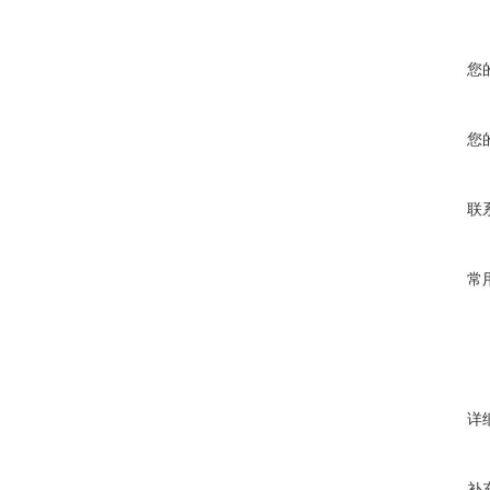
您
您
联
常
详
补