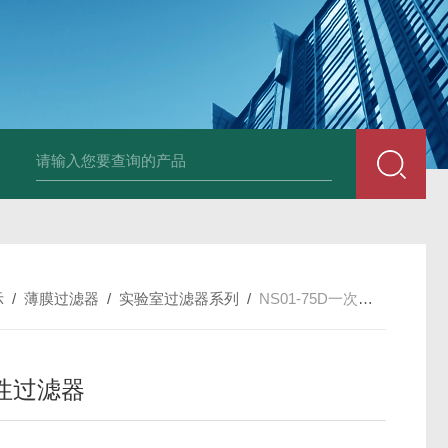
LP-4混凝土电杆检测仪
LW-4电杆荷载挠度自动测量仪（无线
示
/
薄膜过滤器
/
实验室过滤器系列
/
NS01-75D一次性过滤器
性过滤器