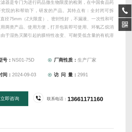
过滤器是专门为进行药品微生物限度的检测，在中国食品药
研究院的和帮助下，研发的产品。其特点有：全封闭可拆
直径75mm（Z大限度）、密封性好，不漏液、一次性和可
使用两类产品、使用方便，打开包装即可使用、环氧乙烷消
了由于湿热灭菌引起的膜特性改变、可耐受低含量的有机溶
型号：
NS01-75D
厂商性质：
生产厂家
时间：
2024-09-03
访 问 量：
2991
13661171160
立即咨询
联系电话：