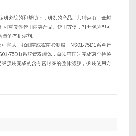
定研究院的和帮助下，研发的产品。其特点有：全封
性和可重复性使用两类产品、使用方便，打开包装即可
含量的有机溶剂。
次可完成一张细菌或霉菌检测膜；
NS01-75D1
系单管
S01-75D1t
系双管双罐体，每次可同时完成两个待检
已经预装完成的含有密封圈的整体滤膜，拆装使用方
。