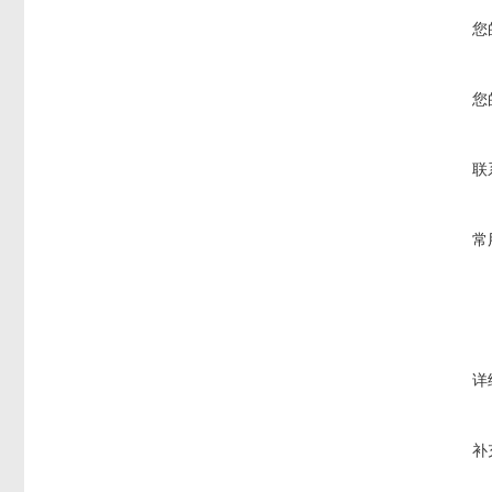
您
您
联
常
详
补