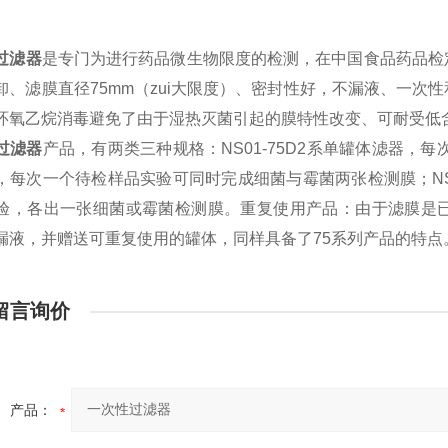
过滤器
是专门为进行药品微生物限度的检测，在中国食品药品检
卸、滤膜直径
75mm
（zui大限度）、密封性好，不漏液、一次
环氧乙烷消毒避免了由于湿热灭菌引起的膜特性改变、可耐受低
过滤器
产品，有两类三种规格：
NS01-75D2
系单罐体滤器，每
，每次一个待检样品实验可同时完成细菌与霉菌两张检测膜；
N
验，各出一张细菌或霉菌检测膜。重复使用产品：由于滤膜是
漏液，并赠送可重复使用的罐体，同样具备了
75
系列产品的特点
留言询价
产品：