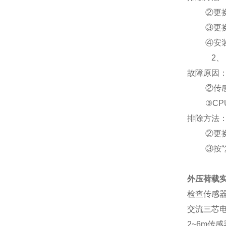
②更
③更
④安
2
故障原因
②传
③
CP
排除方法
②更
③按
外压荷载
检查传感
交流三芯电
2~6m
传感