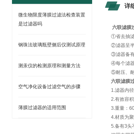
详
微生物限度薄膜过滤法检查装置
是过滤器吗
六联滤膜
①省去抽
钢珠法玻璃瓶壁侧后仪测试原理
②滤器呈
③滤器备
④每个滤
测汞仪的检测原理和测量方法
⑤耐压、耐
六联滤膜
空气净化设备过滤空气的步骤
1.滤器内径
2.有效容积
薄膜过滤器的适用范围
3.重量：6
4.材质为
5.备有3