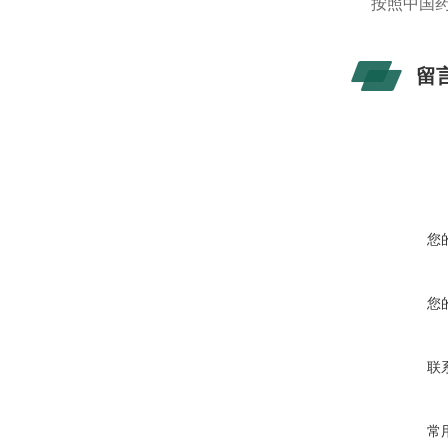
按照中国
留
您
您
联
常