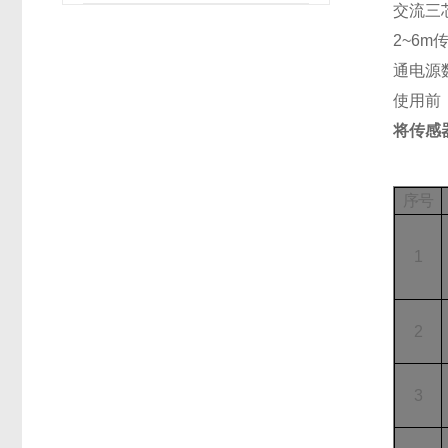
交流三
2~6
通电源
使用前
将传感
序号
1
2
3