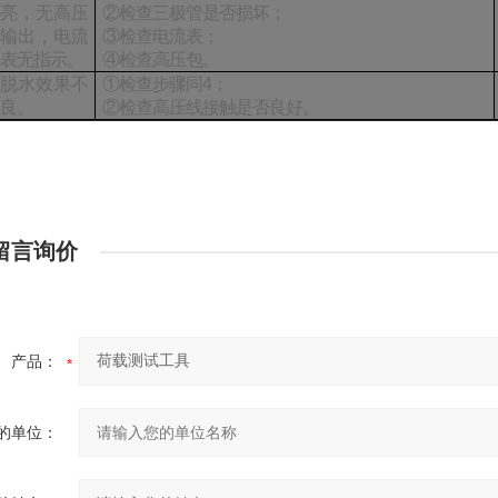
亮，无高压
②检查三极管是否损坏；
输出，电流
③检查电流表；
表无指示。
④检查高压包。
脱水效果不
①检查步骤同
4
；
良。
②检查高压线接触是否良好。
留言询价
产品：
的单位：