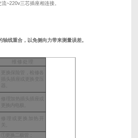
流~220v三芯插座相连接。
的轴线重合，以免侧向力带来测量误差。
维
修
处
理
更换保险管，检修各
插头插座或更换变压
器。
修理加热插头插座或
更换内电极。
修理或更换加热开
关。
①更换二极管；