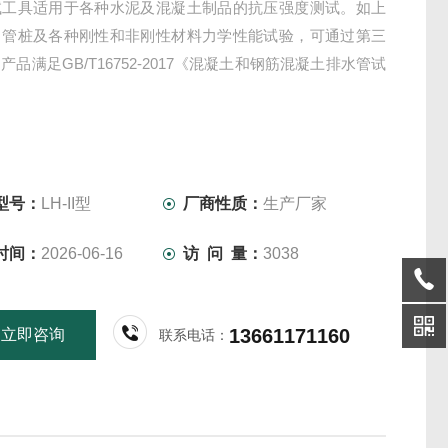
试工具适用于各种水泥及混凝土制品的抗压强度测试。如上
、管桩及各种刚性和非刚性材料力学性能试验，可通过第三
产品满足GB/T16752-2017《混凝土和钢筋混凝土排水管试
》
型号：
LH-II型
厂商性质：
生产厂家
时间：
2026-06-16
访 问 量：
3038
13661171160
立即咨询
联系电话：