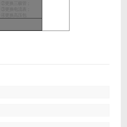
②更换三极管；
③更换电流表；
④更换高压包