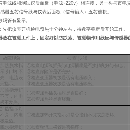
芯电源线和测试仪后面板（电源~220v）相连接，另一头与市电交
m传感器五芯信号线与仪表后面板（信号输入）五芯连接。
数码管有显示。
：先把仪表开机通电预热十分钟左右，待数字稳定后开始工作。
器放在被测工件上，固定好以防跌落。
被测物作用线应与传感器
故障现象
检
查
步
骤
加热脱水指
①检查电源线插头与电源插座是否接触良好与有电；
示灯均不
②检查保险管是否完好；
亮，电流表
③检查变压器初级是否有电压输入；
无指示。
④检查变压器次级是否有电压输出。
加热指示灯
①检查加热插头插座是否良好；
不亮，内电
②检查加热丝是否烧断。
极不发热。
加热指示灯
不亮，内电
①检查加热开关指示灯是否接触不良或是损坏。
极发热。
脱水指示灯
①检查整流二极管是否损坏；