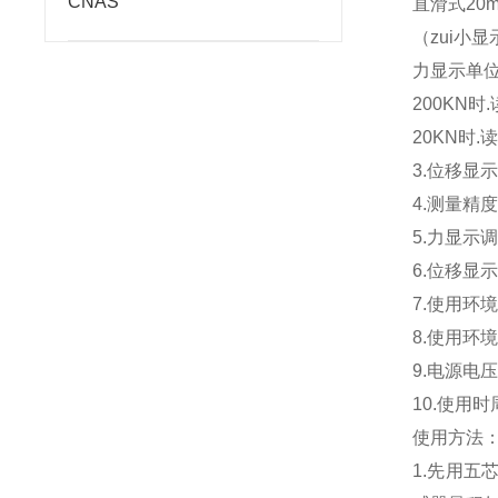
CNAS
直滑式20
（zui小显
力显示单
200KN时.
20KN时.读
3.
4.测量精
5.力显示
6.位移显
7.使用环
8.使用环
9.电源电压范
10.使用
使用方法
1.先用