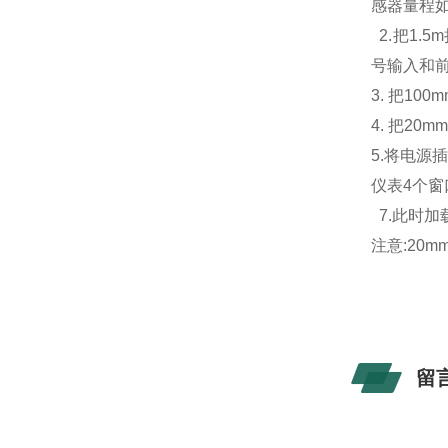
感器量程如2
2.把1.
号输入和
3. 把1
4.
把20m
5.将电源
仪表4个
7.此时
注意:20
留