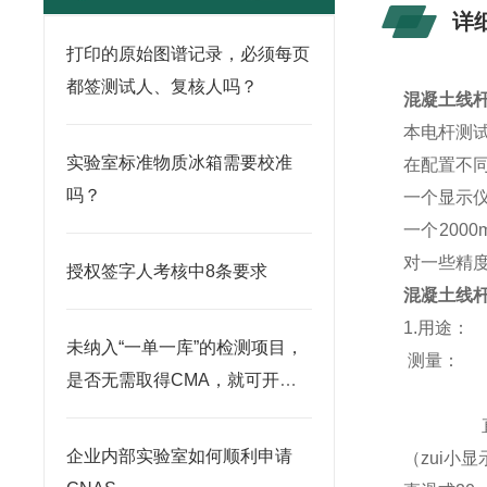
详
打印的原始图谱记录，必须每页
都签测试人、复核人吗？
混凝土线
本电杆测
实验室标准物质冰箱需要校准
在配置不
吗？
一个显示
一个200
对一些精
授权签字人考核中8条要求
混凝土线
1.用途：
未纳入“一单一库”的检测项目，
测量： 绕
是否无需取得CMA，就可开展
（zui
检测？
直滑式
企业内部实验室如何顺利申请
（zui小显