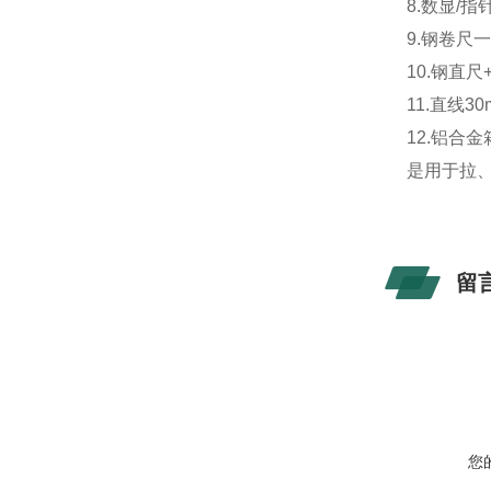
8.数显/指
9.钢卷尺一
10.钢直尺
11.直线30
12.铝合
是用于拉
留
您