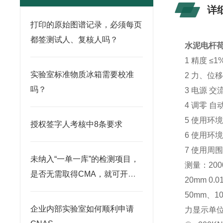
详
打印的原始图谱记录，必须每页
都签测试人、复核人吗？
水泥电杆
1 精度 ≤
实验室标准物质冰箱需要校准
2 力、位移
吗？
3 电源 交流
4 调零 自
5 使用环境
授权签字人考核中8条要求
6 使用环境
7 使用周
未纳入“一单一库”的检测项目，
测量：20
是否无需取得CMA，就可开展
20mm 0.0
检测？
50mm、10
企业内部实验室如何顺利申请
力显示单位 