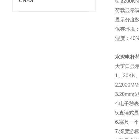
CNAS
② ≤200K
荷载显示调
显示分度数
保存环境：
湿度：40
水泥电杆
大窗口显
1、20K
2.200
3.20m
4.电子秒表
5.直读式显
6.塞尺一个：
7.深度游标