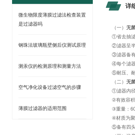
详
微生物限度薄膜过滤法检查装置
是过滤器吗
（一）
无
①省去抽
钢珠法玻璃瓶壁侧后仪测试原理
②滤器呈
③滤器备
④每个滤
测汞仪的检测原理和测量方法
⑤耐压、耐
（二）
无
空气净化设备过滤空气的步骤
①滤器内径
②有效容积：
薄膜过滤器的适用范围
③重量：6
④材质为
⑤备有四