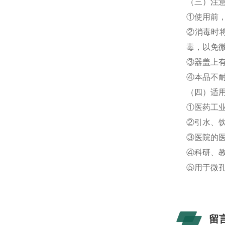
（三）
注
①使用前
②消毒时
毒，以免
③器盖上
④本品不
（四）
适
①医药工
②引水、
③医院的
④科研、
⑤用于微
留