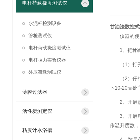
电杆荷载挠度测试仪
水泥杆检测设备
甘油法数控式
管桩测试仪
仪器的使
电杆荷载挠度测试仪
1、把
甘
电杆拉力实验仪器
（1）打开
外压荷载测试仪
（2）仔细
下10-20
薄膜过滤器
2、开启照
活性炭测定仪
3、开启电
作温升度数，
粘度计水浴槽
4、数显仪