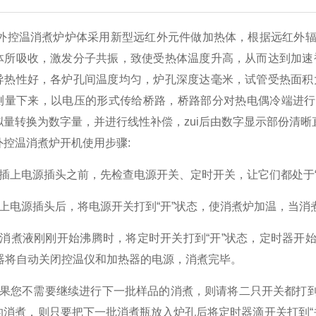
外控温消煮炉
炉体采用新型远红外元件做加热体，根据远红外辐射
体所吸收，激发分子共振，致使受热体温度升高，从而达到加速
导热性好，各炉孔间温度均匀，炉孔深度达毫米，试管受热面积
测量下来，以电压的形式传给桥路，桥路部分对热电偶冷端进行
拟量转换为数字量，并进行线性补偿，zui后由数字显示部份清晰
温消煮炉开机使用步骤:
上电源插头之前，先检查电源开关、定时开关，让它们都处于“
电源插头后，将电源开关打到“开”状态，使消煮炉加温，当消
煮液刚刚开始沸腾时，将定时开关打到“开”状态，定时器开始
时器将自动关闭控温仪和加热器的电源，消煮完毕。
您不需要继续进行下一批样品的消煮，则请将二只开关都打到“
的消煮，则只要把下一批消煮瓶放入炉孔后将定时器滴开关打到“