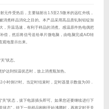
元件受热后，主要辐射出1.5至2.5微米的远红外线，
被消煮样品消化之目的。本产品采用高品质轧制铝锭加
大，升温迅速，有利于样品的消煮。感温原件热电偶把
补偿，然后将信号送给单片微电脑，由电脑完成A/D转
直观地显示出来。
关”状态。
煮炉达到恒温状态时，放上消煮瓶加热。
2小时倒计时。当定时结束时，定时器显示数值为00．
关”状态，拔下电源插头即可。如果您还要继续进行下
关状态”，待下一批样品刚刚开始沸腾时，再将定时开关