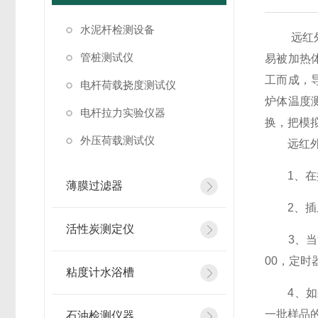
水泥杆检测设备
远红
管桩测试仪
易被加热
工而成，
电杆荷载挠度测试仪
炉体温度
电杆拉力实验仪器
换，把模
外压荷载测试仪
远红外控
1、在插
薄膜过滤器
2、插上
活性炭测定仪
3、当消
00，定
粘度计水浴槽
4、如果
一批样品
石油检测仪器