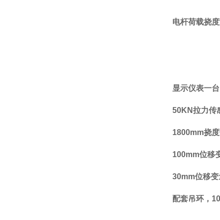
电杆荷载挠度
显示仪表一台
50KN
拉力传
1800mm
挠度
100mm
位移
30mm
位移变
配套吊环，
1