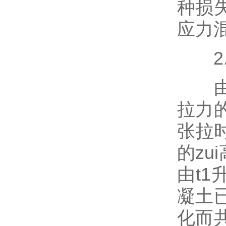
种损
应力
2.
由于
拉力
张拉
的z
由t
凝土
化而