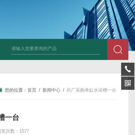
LP-4混凝土电杆检测仪
LW-4电杆荷载挠度自动测量仪（无线
您的位置：
首页
/
新闻中心
/
药厂采购单缸水浴槽一台
槽一台
浏览次数：1577