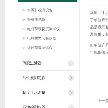
水泥杆检测设备
本周，山
管桩测试仪
了单缸产
品是我司
电杆荷载挠度测试仪
温效果，
电杆拉力实验仪器
但单缸产
外压荷载测试仪
年现货供
薄膜过滤器
活性炭测定仪
粘度计水浴槽
上一
石油检测仪器