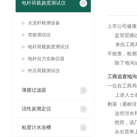
电杆荷载挠度测试仪
水泥杆检测设备
上市公司健康
管桩测试仪
监管层难以
来自工商
电杆荷载挠度测试仪
不敢查，检测
电杆拉力实验仪器
除了地沟
外压荷载测试仪
工商追查地沟
一位在工商局
薄膜过滤器
上述人士
剩菜（通称泔
活性炭测定仪
这些泔水
然而，该
粘度计水浴槽
从出货单