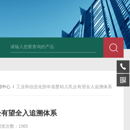
LP-4混凝土电杆检测仪
LW-4电杆荷载挠度自动测量仪（无线
闻中心
/
工业和信息化部年底婴幼儿乳企有望全入追溯体系
企有望全入追溯体系
浏览次数：1965