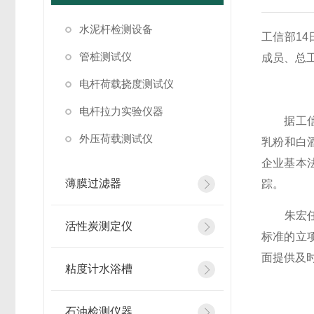
水泥杆检测设备
工信部1
管桩测试仪
成员、总
电杆荷载挠度测试仪
电杆拉力实验仪器
据工信部
外压荷载测试仪
乳粉和白
企业基本
薄膜过滤器
踪。
朱宏任表
活性炭测定仪
标准的立
面提供及
粘度计水浴槽
石油检测仪器