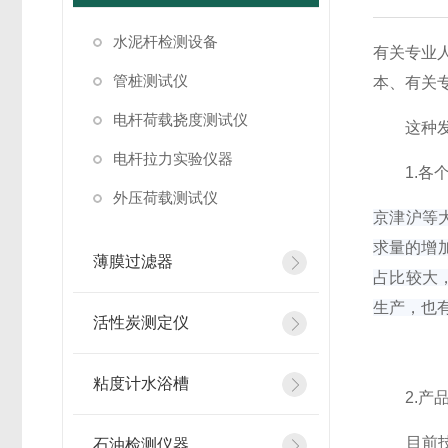
水泥杆检测设备
有关专业人
管桩测试仪
本、有关专
电杆荷载挠度测试仪
这种发展
电杆拉力实验仪器
1.各个
外压荷载测试仪
京津沪等
求量的增
薄膜过滤器
占比较大
生产，也有
活性炭测定仪
粘度计水浴槽
2.产品
目前技术
石油检测仪器