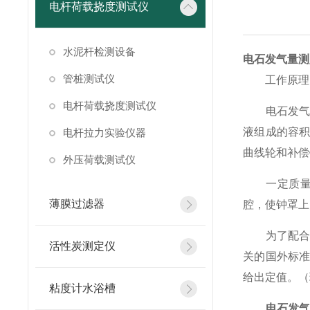
电杆荷载挠度测试仪
水泥杆检测设备
电石发气量测
管桩测试仪
工作原理
电杆荷载挠度测试仪
电石发气量
液组成的容积
电杆拉力实验仪器
曲线轮和补偿
外压荷载测试仪
一定质量的
薄膜过滤器
腔，使钟罩上
为了配合电
活性炭测定仪
关的国外标准
给出定值。（
粘度计水浴槽
电石发